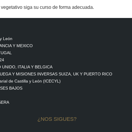
lo vegetativo siga su curso de forma adecuada.
 y León
RANCIA Y MEXICO
RTUGAL
24
O UNIDO, ITALIA Y BELGICA
UEGA Y MISIONES INVERSAS SUIZA, UK Y PUERTO RICO
arial de Castilla y León (ICECYL)
ISES BAJOS
SERA
¿NOS SIGUES?