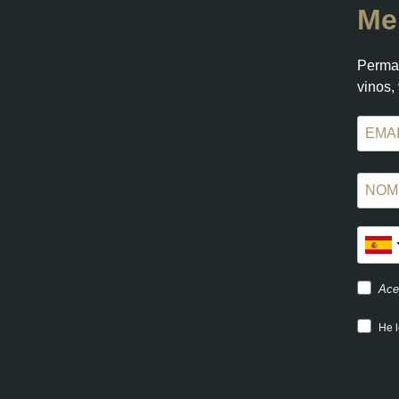
Me
Perman
vinos,
Ace
He l