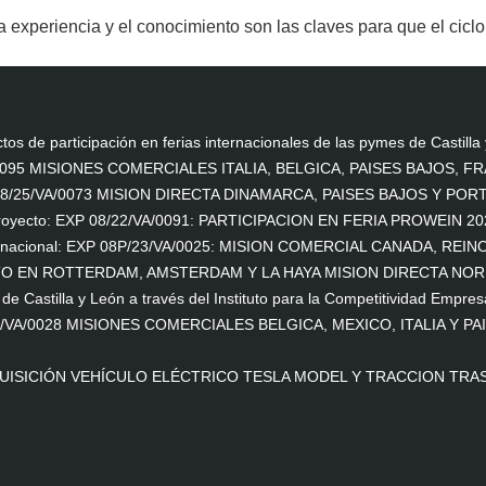
, la experiencia y el conocimiento son las claves para que el cic
tos de participación en ferias internacionales de las pymes de Castilla
0095 MISIONES COMERCIALES ITALIA, BELGICA, PAISES BAJOS, F
8/25/VA/0073 MISION DIRECTA DINAMARCA, PAISES BAJOS Y PO
royecto: EXP 08/22/VA/0091: PARTICIPACION EN FERIA PROWEIN 20
ternacional: EXP 08P/23/VA/0025: MISION COMERCIAL CANADA, REIN
CTO EN ROTTERDAM, AMSTERDAM Y LA HAYA MISION DIRECTA NOR
 de Castilla y León a través del Instituto para la Competitividad Empres
5/VA/0028 MISIONES COMERCIALES BELGICA, MEXICO, ITALIA Y PA
UISICIÓN VEHÍCULO ELÉCTRICO TESLA MODEL Y TRACCION TRA