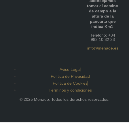
aconsejamos
tomar el camino
de campo a la
altura de la
pancarta que
indica Km1
.
Teléfono: +34
983 10 32 23
info@menade.es
Aviso Legal
Política de Privacidad
Política de Cookies
Términos y condiciones
© 2025 Menade. Todos los derechos reservados.