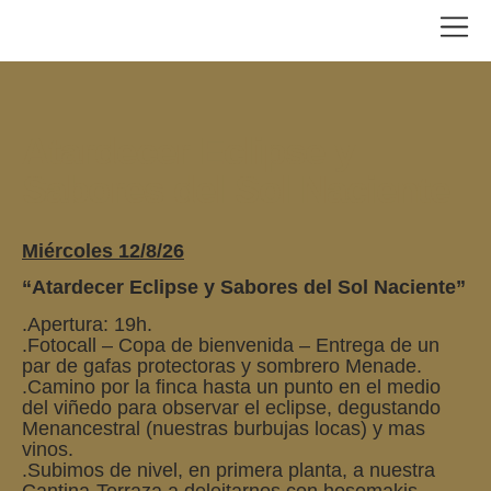
Atardecer Eclipse y
Sabores del Sol Naciente
Miércoles 12/8/26
“Atardecer Eclipse y Sabores del Sol Naciente”
.Apertura: 19h.
.Fotocall – Copa de bienvenida – Entrega de un
par de gafas protectoras y sombrero Menade.
.Camino por la finca hasta un punto en el medio
del viñedo para observar el eclipse, degustando
Menancestral (nuestras burbujas locas) y mas
vinos.
.Subimos de nivel, en primera planta, a nuestra
Cantina-Terraza a deleitarnos con hosomakis-