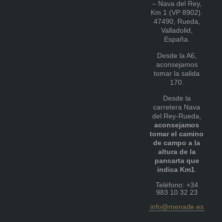
– Nava del Rey,
Km 1 (VP 8902).
47490, Rueda,
Valladolid,
España.
Desde la A6,
aconsejamos
tomar la salida
170.
Desde la
carretera Nava
del Rey-Rueda,
aconsejamos
tomar el camino
de campo a la
altura de la
pancarta que
indica Km1
.
Teléfono: +34
983 10 32 23
info@menade.es