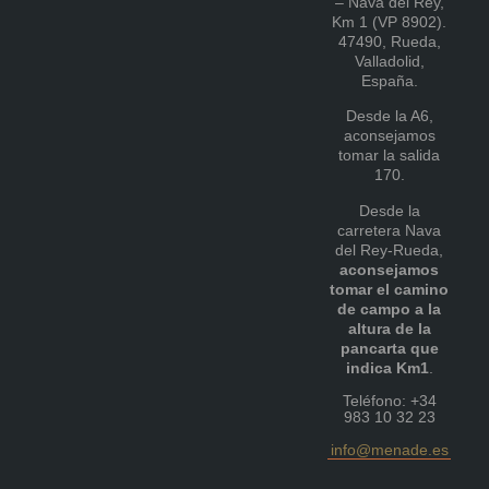
– Nava del Rey,
Km 1 (VP 8902).
47490, Rueda,
Valladolid,
España.
Desde la A6,
aconsejamos
tomar la salida
170.
Desde la
carretera Nava
del Rey-Rueda,
aconsejamos
tomar el camino
de campo a la
altura de la
pancarta que
indica Km1
.
Teléfono: +34
983 10 32 23
info@menade.es